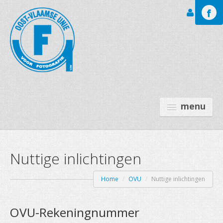
Inloggen
menu
Nuttige inlichtingen
GALERIJEN
LEO BAEKELAND FT
Home
/
OVU
/
Nuttige inlichtingen
OVU
OVU-Rekeningnummer
ACTIVITEITEN