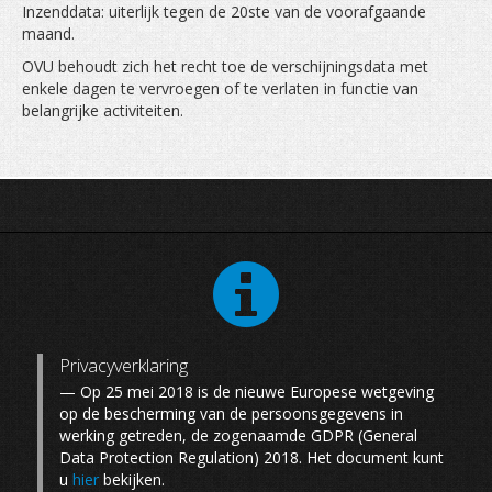
Inzenddata: uiterlijk tegen de 20ste van de voorafgaande
maand.
OVU behoudt zich het recht toe de verschijningsdata met
enkele dagen te vervroegen of te verlaten in functie van
belangrijke activiteiten.
Privacyverklaring
— Op 25 mei 2018 is de nieuwe Europese wetgeving
op de bescherming van de persoonsgegevens in
werking getreden, de zogenaamde GDPR (General
Data Protection Regulation) 2018. Het document kunt
u
hier
bekijken.