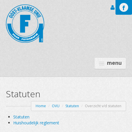
Inloggen
menu
Statuten
GALERIJEN
LEO BAEKELAND FT
Home
/
OVU
/
Statuten
/
Overzicht v/d statuten
OVU
Statuten
Huishoudelijk reglement
ACTIVITEITEN